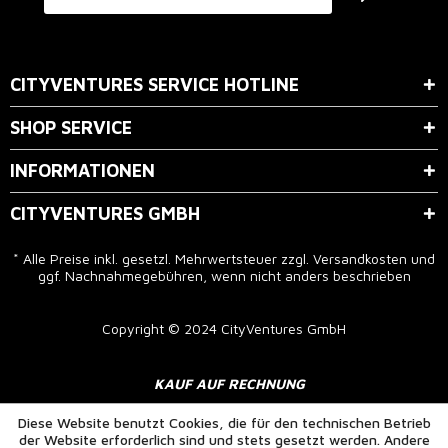
Der Bestimmung zum
Datenschutz
stimme ich zu.
CITYVENTURES SERVICE HOTLINE
SHOP SERVICE
INFORMATIONEN
CITYVENTURES GMBH
* Alle Preise inkl. gesetzl. Mehrwertsteuer zzgl.
Versandkosten
und
ggf. Nachnahmegebühren, wenn nicht anders beschrieben
Copyright © 2024 CityVentures GmbH
KAUF AUF RECHNUNG
Diese Website benutzt Cookies, die für den technischen Betrieb
der Website erforderlich sind und stets gesetzt werden. Andere