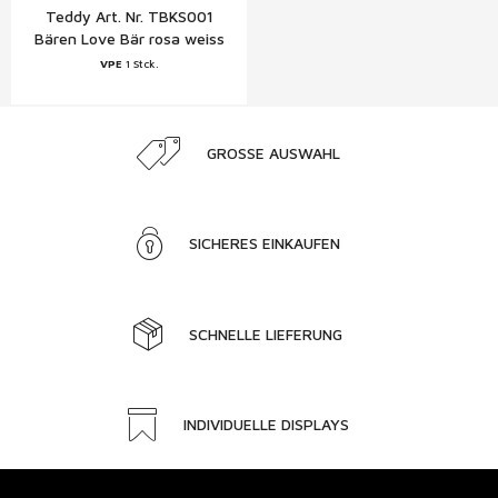
Teddy Art. Nr. TBKS001
Bären Love Bär rosa weiss
13cm Schweiz
VPE
1 Stck.
GROSSE AUSWAHL
SICHERES EINKAUFEN
SCHNELLE LIEFERUNG
INDIVIDUELLE DISPLAYS