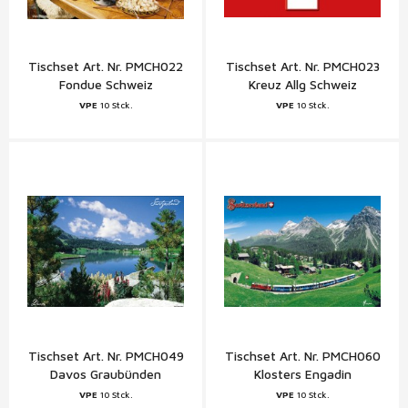
Tischset Art. Nr. PMCH022
Tischset Art. Nr. PMCH023
Fondue Schweiz
Kreuz Allg Schweiz
VPE
10 Stck.
VPE
10 Stck.
Tischset Art. Nr. PMCH049
Tischset Art. Nr. PMCH060
Davos Graubünden
Klosters Engadin
Graubünden
VPE
10 Stck.
VPE
10 Stck.