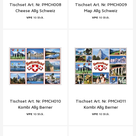
Tischset Art. Nr. PMCH008
Tischset Art. Nr. PMCH009
Cheese Allg Schweiz
Map Allg Schweiz
VPE
10 Stck.
VPE
10 Stck.
Tischset Art. Nr. PMCH010
Tischset Art. Nr. PMCH011
Kombi Allg Berner
Kombi Allg Berner
Oberland Schweiz
Oberland Schweiz
VPE
10 Stck.
VPE
10 Stck.