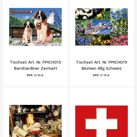
Tischset Art. Nr. PMCH015
Tischset Art. Nr. PMCH019
Bernhardiner Zermatt
Blumen Allg Schweiz
Matterhorn Schweiz
VPE
10 Stck.
VPE
10 Stck.