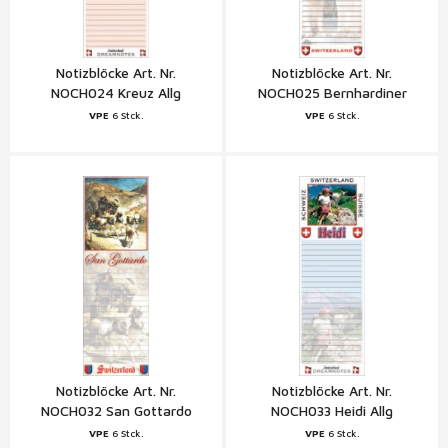
Notizblöcke Art. Nr.
Notizblöcke Art. Nr.
NOCH024 Kreuz Allg
NOCH025 Bernhardiner
Schweiz
Zermatt Matterhorn Wallis
VPE
6 Stck.
VPE
6 Stck.
Schweiz
Notizblöcke Art. Nr.
Notizblöcke Art. Nr.
NOCH032 San Gottardo
NOCH033 Heidi Allg
Ticino Zentral
Schweiz
VPE
6 Stck.
VPE
6 Stck.