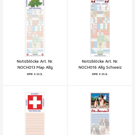
Notizblöcke Art. Nr.
Notizblöcke Art. Nr.
NOCH013 Map Allg
NOCH016 Allg Schweiz
Schweiz
VPE
6 Stck.
VPE
6 Stck.