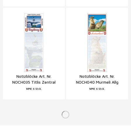
Notizblöcke Art. Nr.
Notizblöcke Art. Nr.
NOCH035 Titlis Zentral
NOCH040 Murmeli Allg
Schweiz
VPE
6 Stck.
VPE
6 Stck.