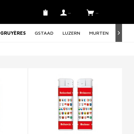
Konto
SFr. 0.00 *
GRUYÈRES
GSTAAD
LUZERN
MURTEN
NORD 
