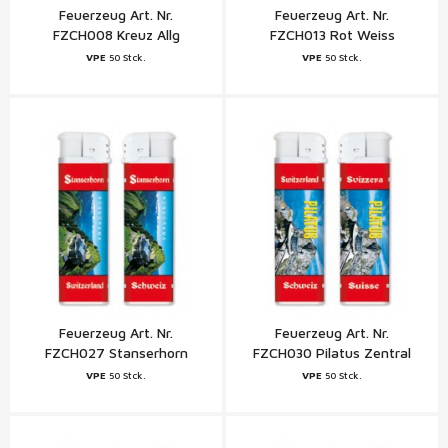
Feuerzeug Art. Nr.
Feuerzeug Art. Nr.
FZCH008 Kreuz Allg
FZCH013 Rot Weiss
Schweiz
Schweiz
VPE
50 Stck.
VPE
50 Stck.
Feuerzeug Art. Nr.
Feuerzeug Art. Nr.
FZCH027 Stanserhorn
FZCH030 Pilatus Zentral
Zentral
VPE
50 Stck.
VPE
50 Stck.