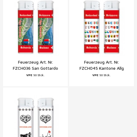
Feuerzeug Art. Nr.
Feuerzeug Art. Nr.
FZCH036 San Gottardo
FZCH045 Kantone Allg
Zentral
Zentral Schweiz
VPE
50 Stck.
VPE
50 Stck.