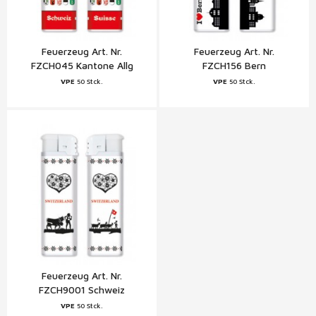
Feuerzeug Art. Nr.
Feuerzeug Art. Nr.
FZCH045 Kantone Allg
FZCH156 Bern
Zentral Schweiz
VPE
50 Stck.
VPE
50 Stck.
Feuerzeug Art. Nr.
FZCH9001 Schweiz
VPE
50 Stck.