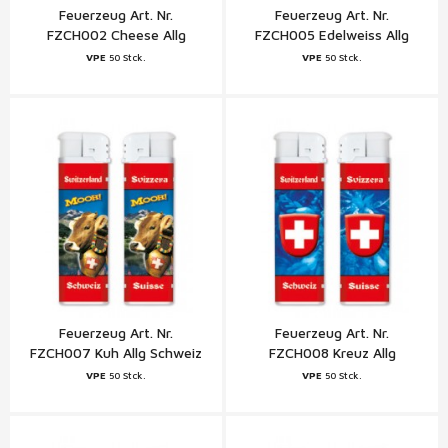
Feuerzeug Art. Nr.
Feuerzeug Art. Nr.
FZCH002 Cheese Allg
FZCH005 Edelweiss Allg
Berner Oberland
Berner Oberland
VPE
50 Stck.
VPE
50 Stck.
Feuerzeug Art. Nr.
Feuerzeug Art. Nr.
FZCH007 Kuh Allg Schweiz
FZCH008 Kreuz Allg
Schweiz
VPE
50 Stck.
VPE
50 Stck.