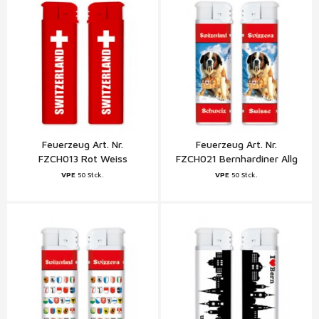
Feuerzeug Art. Nr.
Feuerzeug Art. Nr.
FZCH013 Rot Weiss
FZCH021 Bernhardiner Allg
Schweiz
VPE
50 Stck.
VPE
50 Stck.