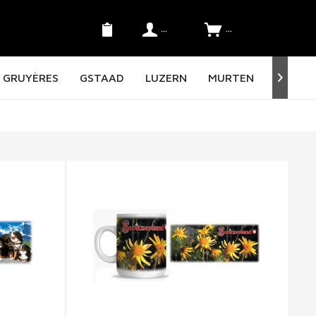
Konto
SFr. 0.00 *
GRUYÈRES
GSTAAD
LUZERN
MURTEN
NORD 
