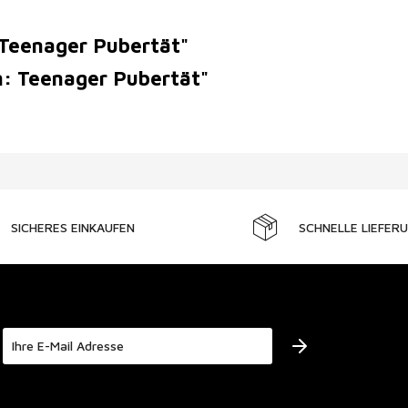
 Teenager Pubertät"
n: Teenager Pubertät"
SICHERES EINKAUFEN
SCHNELLE LIEFER
Der Bestimmung zum
Datenschutz
stimme ich zu.