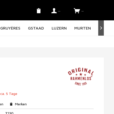
Konto
SFr. 0.00 *
GRUYÈRES
GSTAAD
LUZERN
MURTEN
NORD O

 ca. 5 Tage
en
Merken
7230