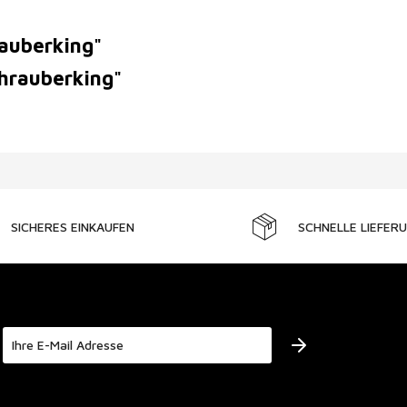
rauberking"
chrauberking"
SICHERES EINKAUFEN
SCHNELLE LIEFER
Der Bestimmung zum
Datenschutz
stimme ich zu.