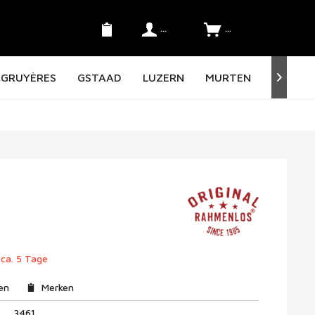
Konto
SFr. 0.00 *
GRUYÈRES
GSTAAD
LUZERN
MURTEN
NORD O

 ca. 5 Tage
en
Merken
3461