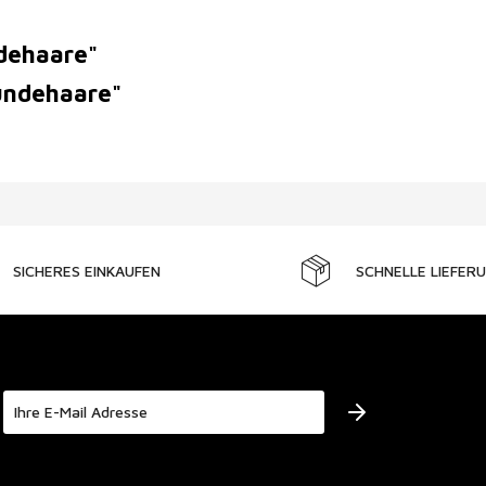
dehaare"
Hundehaare"
SICHERES EINKAUFEN
SCHNELLE LIEFER
Der Bestimmung zum
Datenschutz
stimme ich zu.