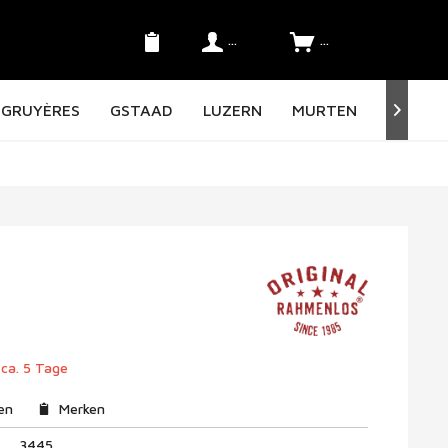
Konto
SFr. 0.00 *
GRUYÈRES
GSTAAD
LUZERN
MURTEN
NORD O

 ca. 5 Tage
en
Merken
3445