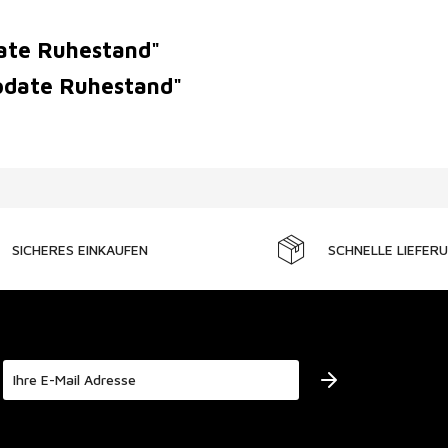
ate Ruhestand"
Update Ruhestand"
SICHERES EINKAUFEN
SCHNELLE LIEFER
Der Bestimmung zum
Datenschutz
stimme ich zu.