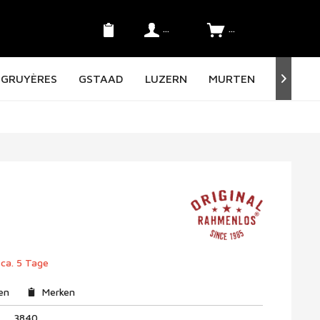
Konto
SFr. 0.00 *
GRUYÈRES
GSTAAD
LUZERN
MURTEN
NORD O

 ca. 5 Tage
en
Merken
3840