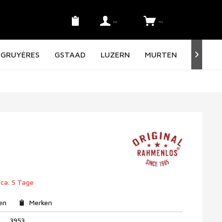
Konto
SFr. 0.00 *
GRUYÈRES
GSTAAD
LUZERN
MURTEN
NORD O

 ca. 5 Tage
en
Merken
3953